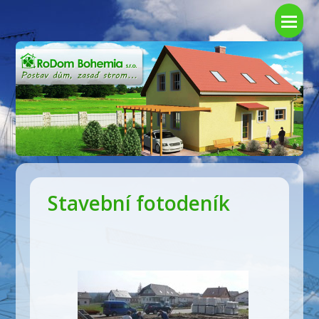
Ote
mo
me
Stavební fotodeník