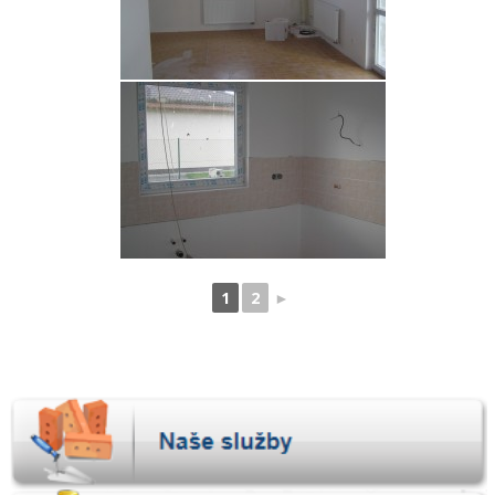
1
2
►