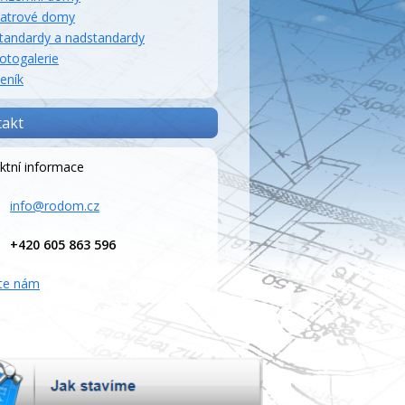
atrové domy
tandardy a nadstandardy
otogalerie
eník
takt
ktní informace
info@rodom.cz
+420 605 863 596
te nám