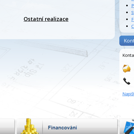
P
S
Ostatní realizace
F
C
Kon
Konta
Napiš