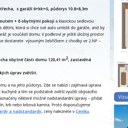
 střecha, s garáží 6+kk+G, půdorys 10.8×8,3m
outem + 6 obytnými pokoji
a klasickou sedlovou
s dětmi, která si chce své auto umístit do garáže, aniž by
ráž je součástí domu. V podkroví je ještě úložný prostor
ž se dostanete výsuvným žebříčkem z chodby ve 2.NP –
2
locha obytné části domu 120,41 m
, zastavěná
kých úprav zvětšit.
omu a na jeho půdorys. Zde se nabízí i zajímavá úprava
e kuchyně a tím se podstatně zvětší využití obývacího
Vizu
aznačeny některé možné nadstandardní úpravy – přidat
omín, krb nebo krbová kamna. Proto doporučujeme
ardy a nadstandardy
, ceny naleznete v
Ceníku
.