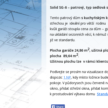
Solid SG-6 – patrový, typ sedlová
Tento patrový dům
s kuchyňským k
střechou je ideální pro větší rodinu 
kvůli garáži stoupla cena za dům – ga
na ukládání sezonních věcí, k němu
již ve standardu.
2
Plocha garáže 24,86 m
, užitná p
2
plocha 89,64 m
.
Užitnou plochu lze v rámci klients
Podívejte se prosím na vizualizace d
dispozic
1.NP
, kdy místo ložnice bud
pokoje. V půdorysech jsou červeně n
okno, přidat střešní okna, přidat k
k prostudování výbavu domu
Stand