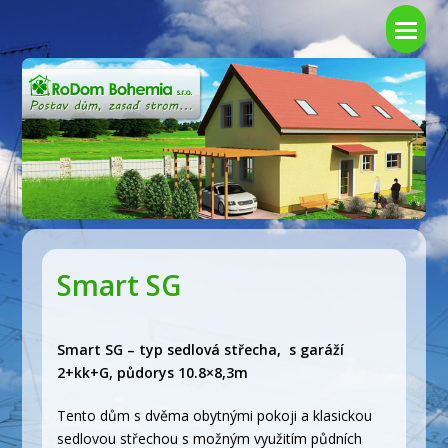
Ote
mo
me
Smart SG
Smart SG – typ sedlová střecha, s garáží
2+kk+G, půdorys 10.8×8,3m
Tento dům s dvěma obytnými pokoji a klasickou
sedlovou střechou s možným využitím půdních