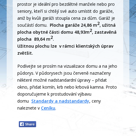
prostor je ideální pro bezdětné manžele nebo pro
seniory, kteří si chtějí své auto umístit do garáže,
aniž by kvůli garáži stoupla cena za dům. Garáž je
2
součástí domu.
Plocha garáže 24,86 m
, užitná
2
plocha obytné části domu 48,93m
, zastavěná
2
plocha 89,64 m
.
Užitnou plochu lze v rámci klientských úprav
zvětšit.
Podívejte se prosím na vizualizace domu a na jeho
půdorys. V půdorysech jsou červeně naznačeny
některé možné nadstandardní úpravy – přidat
okno, přidat komín, krb nebo krbová kamna. Proto
doporučujeme k prostudování výbavu
domu
Standardy a nadstandardy
, ceny
naleznete v
Ceníku
.